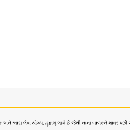
ક અને શ્વાસ લેવા યોગ્ય, હૂંફાળું લાગે છે જેથી નાના બાળકને શાવર 