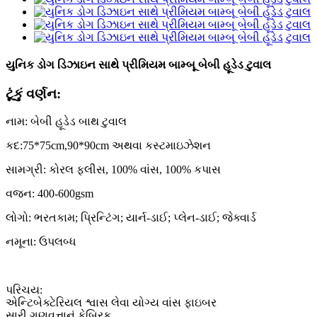
યુનિક ડોગ ડિઝાઇન સાથે પ્રીમિયમ બામ્બૂ બેબી હૂડેડ ટુવાલ
ટૂંકું વર્ણન:
નામ: બેબી હૂડેડ બાથ ટુવાલ
કદ:75*75cm,90*90cm અથવા કસ્ટમાઇઝેશન
સામગ્રી: કોરલ ફ્લીસ, 100% વાંસ, 100% કપાસ
વજન: 400-600gsm
લોગો: ભરતકામ; પ્રિન્ટિંગ; યાર્ન-ડાઈ; પ્લેન-ડાઈ; જેક્વાર્ડ
નમૂના: ઉપલબ્ધ
પરિચય:
એન્ટિબેક્ટેરિયલ શ્વાસ લેવા યોગ્ય વાંસ ફાઇબર
સારી ગુણવત્તાનું ફેબ્રિક