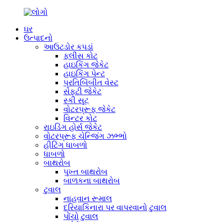
ઘર
ઉત્પાદનો
આઉટડોર કપડાં
ફ્લીસ કોટ
હાઇકિંગ જેકેટ
હાઇકિંગ પેન્ટ
પ્રતિબિંબીત વેસ્ટ
સેફ્ટી જેકેટ
સ્કી સૂટ
વોટરપ્રૂફ જેકેટ
વિન્ટર કોટ
રાઇડિંગ હોર્સ જેકેટ
વોટરપ્રૂફ ચેન્જિંગ ઝભ્ભો
હીટિંગ ધાબળો
ધાબળો
બાથરોબ
પુખ્ત બાથરોબ
બાળકના બાથરોબ
ટુવાલ
નાહવાન રૂમાલ
દરિયાકિનારા પર વાપરવાનો ટુવાલ
પોંચો ટુવાલ