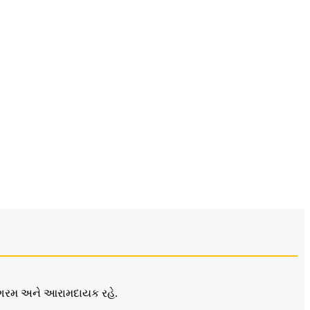
પછી ગરમ અને આરામદાયક રહે.