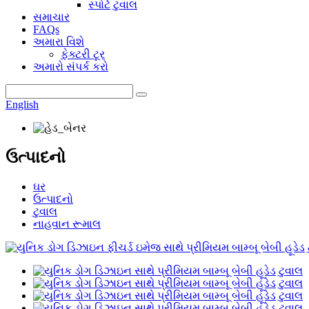
સ્પોર્ટ ટુવાલ
સમાચાર
FAQs
અમારા વિશે
ફેક્ટરી ટૂર
અમારો સંપર્ક કરો
English
ઉત્પાદનો
ઘર
ઉત્પાદનો
ટુવાલ
નાહવાન રૂમાલ