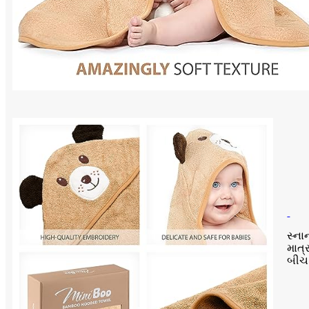
સ્ના
માત્
બીચ 