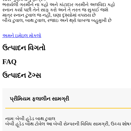
ભરાયેલી ગરમીને ના કહો અને કાંટાદાર ગરમીને અલવિદા કહો
સ્નાન કર્યા પછી તેને સાફ કરો અને તે તરત જ સુકાઈ જશે
માત્ર સ્નાન ટુવાલ જ નહીં, ઘણા દૃશ્યોમાં વપરાય છે
બીચ ટુવાલ, બાથ ટુવાલ, રજાઇ અને થ્રો ધાબળા બહુમુખી છે
અમને ઇમેઇલ મોકલો
ઉત્પાદન વિગતો
FAQ
ઉત્પાદન ટૅગ્સ
પ્રીમિયમ ફલાલીન સામગ્રી
નામ: બેબી હૂડેડ બાથ ટુવાલ
બેબી હૂડેડ બાથ ટોવેલ આ બેબી રોમ્પરની વિવિધ સામગ્રી, ઉચ્ચ શોષ