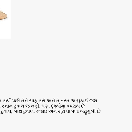
ન કર્યા પછી તેને સાફ કરો અને તે તરત જ સુકાઈ જશે
ર સ્નાન ટુવાલ જ નહીં, ઘણા દૃશ્યોમાં વપરાય છે
ટુવાલ, બાથ ટુવાલ, રજાઇ અને થ્રો ધાબળા બહુમુખી છે