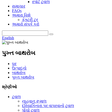
સ્પોર્ટ ટુવાલ
સમાચાર
FAQs
અમારા વિશે
ફેક્ટરી ટૂર
અમારો સંપર્ક કરો
English
પુખ્ત બાથરોબ
ઘર
ઉત્પાદનો
બાથરોબ
પુખ્ત બાથરોબ
શ્રેણીઓ
ટુવાલ
નાહવાન રૂમાલ
દરિયાકિનારા પર વાપરવાનો ટુવાલ
પોંચો ટુવાલ