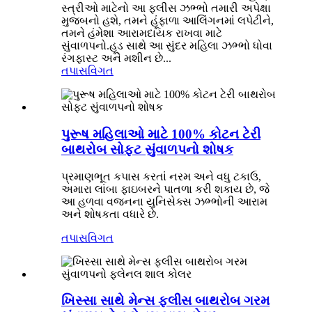
સ્ત્રીઓ માટેનો આ ફ્લીસ ઝભ્ભો તમારી અપેક્ષા
મુજબનો હશે, તમને હૂંફાળા આલિંગનમાં લપેટીને,
તમને હંમેશા આરામદાયક રાખવા માટે
સુંવાળપનો.હૂડ સાથે આ સુંદર મહિલા ઝભ્ભો ધોવા
રંગફાસ્ટ અને મશીન છે...
તપાસ
વિગત
પુરૂષ મહિલાઓ માટે 100% કોટન ટેરી
બાથરોબ સોફ્ટ સુંવાળપનો શોષક
પ્રમાણભૂત કપાસ કરતાં નરમ અને વધુ ટકાઉ,
અમારા લાંબા ફાઇબરને પાતળા કરી શકાય છે, જે
આ હળવા વજનના યુનિસેક્સ ઝભ્ભોની આરામ
અને શોષકતા વધારે છે.
તપાસ
વિગત
ખિસ્સા સાથે મેન્સ ફ્લીસ બાથરોબ ગરમ