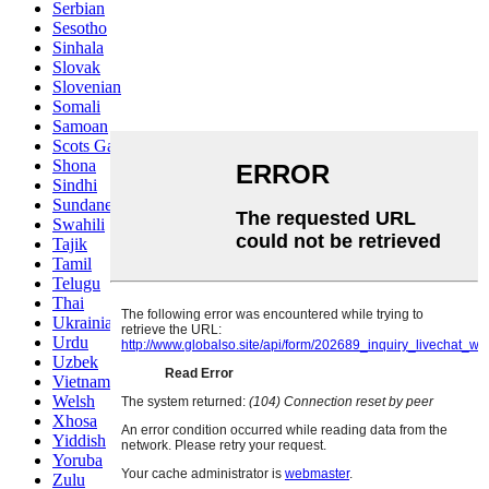
Serbian
Sesotho
Sinhala
Slovak
Slovenian
Somali
Samoan
Scots Gaelic
Shona
Sindhi
Sundanese
Swahili
Tajik
Tamil
Telugu
Thai
Ukrainian
Urdu
Uzbek
Vietnamese
Welsh
Xhosa
Yiddish
Yoruba
Zulu