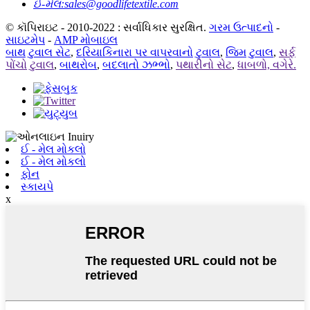
ઈ-મેલ:
sales@goodlifetextile.com
© કૉપિરાઇટ - 2010-2022 : સર્વાધિકાર સુરક્ષિત.
ગરમ ઉત્પાદનો
-
સાઇટમેપ
-
AMP મોબાઇલ
બાથ ટુવાલ સેટ
,
દરિયાકિનારા પર વાપરવાનો ટુવાલ
,
જિમ ટુવાલ
,
સર્ફ
પોંચો ટુવાલ
,
બાથરોબ
,
બદલાતો ઝભ્ભો
,
પથારીનો સેટ
,
ધાબળો, વગેરે.
ઈ - મેલ મોકલો
ઈ - મેલ મોકલો
ફોન
સ્કાયપે
x