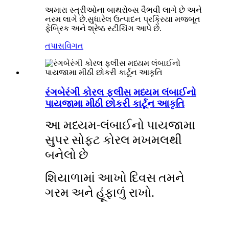
અમારા સ્ત્રીઓના બાથરોબ્સ વૈભવી લાગે છે અને
નરમ લાગે છે.સુધારેલ ઉત્પાદન પ્રક્રિયા મજબૂત
ફેબ્રિક અને શ્રેષ્ઠ સ્ટીચિંગ આપે છે.
તપાસ
વિગત
રંગબેરંગી કોરલ ફ્લીસ મધ્યમ લંબાઈનો
પાયજામા મીઠી છોકરી કાર્ટૂન આકૃતિ
આ મધ્યમ-લંબાઈનો પાયજામા
સુપર સોફ્ટ કોરલ મખમલથી
બનેલો છે
શિયાળામાં આખો દિવસ તમને
ગરમ અને હૂંફાળું રાખો.