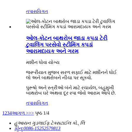
તપાસ
વિગત
ઓલ-કોટન બાથરોબ જાડા કપડા ટેરી
ટુવાલિંગ પરસેવો સ્ટીમિંગ કપડાં
આરામદાયક અને ગરમ
મશીન ધોવા યોગ્ય
જરૂરીયાત મુજબ સરળ સફાઈ માટે મશીનને ધોઈ
લો અને બાથરોબને નીચા પર સૂકવો.
પુરૂષો અને સ્ત્રીઓ બંને માટે રચાયેલ, બહુમુખી
બાથરોબ ઘરે અથવા દૂર સ્પા જેવો આરામ આપે છે.
તપાસ
વિગત
1
2
3
4
આગળ >
>>
પૃષ્ઠ 1/4
હુઆયન ગુડલાઈફ ટેક્સટાઈલ કો., લિ
ફોન:
0086-15252579813