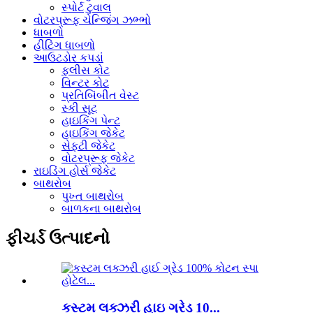
સ્પોર્ટ ટુવાલ
વોટરપ્રૂફ ચેન્જિંગ ઝભ્ભો
ધાબળો
હીટિંગ ધાબળો
આઉટડોર કપડાં
ફ્લીસ કોટ
વિન્ટર કોટ
પ્રતિબિંબીત વેસ્ટ
સ્કી સૂટ
હાઇકિંગ પેન્ટ
હાઇકિંગ જેકેટ
સેફ્ટી જેકેટ
વોટરપ્રૂફ જેકેટ
રાઇડિંગ હોર્સ જેકેટ
બાથરોબ
પુખ્ત બાથરોબ
બાળકના બાથરોબ
ફીચર્ડ ઉત્પાદનો
કસ્ટમ લક્ઝરી હાઇ ગ્રેડ 10...