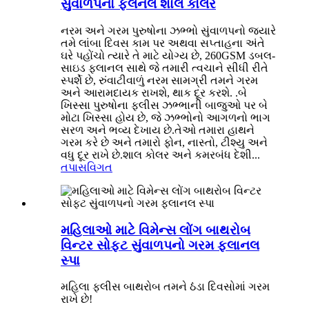
સુંવાળપનો ફલેનલ શાલ કોલર
નરમ અને ગરમ પુરુષોના ઝભ્ભો સુંવાળપનો જ્યારે
તમે લાંબા દિવસ કામ પર અથવા સપ્તાહના અંતે
ઘરે પહોંચો ત્યારે તે માટે યોગ્ય છે, 260GSM ડબલ-
સાઇડ ફ્લાનલ સાથે જે તમારી ત્વચાને સીધી રીતે
સ્પર્શે છે, રુંવાટીવાળું નરમ સામગ્રી તમને ગરમ
અને આરામદાયક રાખશે, થાક દૂર કરશે. .બે
ખિસ્સા પુરુષોના ફ્લીસ ઝભ્ભાની બાજુઓ પર બે
મોટા ખિસ્સા હોય છે, જે ઝભ્ભોનો આગળનો ભાગ
સરળ અને ભવ્ય દેખાય છે.તેઓ તમારા હાથને
ગરમ કરે છે અને તમારો ફોન, નાસ્તો, ટીશ્યુ અને
વધુ દૂર રાખે છે.શાલ કોલર અને કમરબંધ દેશી...
તપાસ
વિગત
મહિલાઓ માટે વિમેન્સ લોંગ બાથરોબ
વિન્ટર સોફ્ટ સુંવાળપનો ગરમ ફ્લાનલ
સ્પા
મહિલા ફ્લીસ બાથરોબ તમને ઠંડા દિવસોમાં ગરમ ​​
રાખે છે!