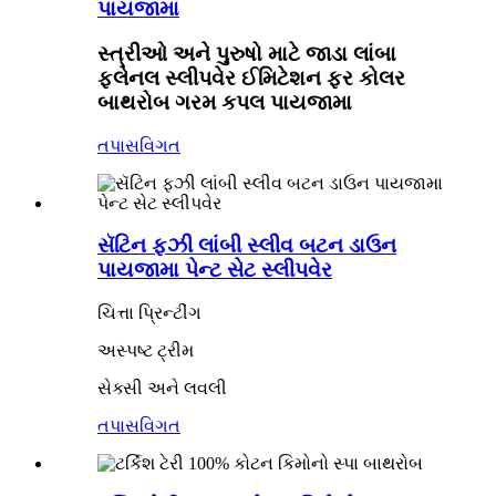
પાયજામા
સ્ત્રીઓ અને પુરુષો માટે જાડા લાંબા
ફલેનલ સ્લીપવેર ઈમિટેશન ફર કોલર
બાથરોબ ગરમ કપલ પાયજામા
તપાસ
વિગત
સૅટિન ફઝી લાંબી સ્લીવ બટન ડાઉન
પાયજામા પેન્ટ સેટ સ્લીપવેર
ચિત્તા પ્રિન્ટીંગ
અસ્પષ્ટ ટ્રીમ
સેક્સી અને લવલી
તપાસ
વિગત