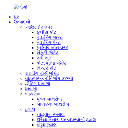
ઘર
ઉત્પાદનો
આઉટડોર કપડાં
ફ્લીસ કોટ
હાઇકિંગ જેકેટ
હાઇકિંગ પેન્ટ
પ્રતિબિંબીત વેસ્ટ
સેફ્ટી જેકેટ
સ્કી સૂટ
વોટરપ્રૂફ જેકેટ
વિન્ટર કોટ
રાઇડિંગ હોર્સ જેકેટ
વોટરપ્રૂફ ચેન્જિંગ ઝભ્ભો
હીટિંગ ધાબળો
ધાબળો
બાથરોબ
પુખ્ત બાથરોબ
બાળકના બાથરોબ
ટુવાલ
નાહવાન રૂમાલ
દરિયાકિનારા પર વાપરવાનો ટુવાલ
પોંચો ટુવાલ