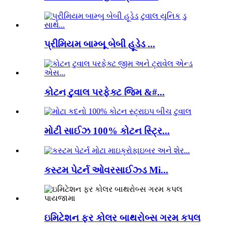
પ્રીમિયમ બામ્બૂ બેબી હૂડેડ ...
કોટન ટુવાલ પરફેક્ટ જિમ &#...
મોટી સાઈઝ 100% કોટન સ્ટ્રિ...
કસ્ટમ પેટર્ન ઓવરસાઈઝ્ડ Mi...
ઇમિટેશન ફર કોલર બાથરોબ્સ ગરમ કપલ