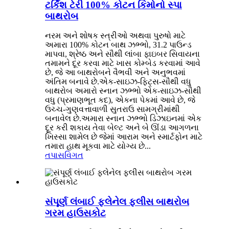
ટર્કિશ ટેરી 100% કોટન કિમોનો સ્પા
બાથરોબ
નરમ અને શોષક સ્ત્રીઓ અથવા પુરુષો માટે
અમારા 100% કોટન બાથ ઝભ્ભો, 31.2 પાઉન્ડ
માપવા, શ્રેષ્ઠ અને સૌથી લાંબા ફાઇબર સિવાયના
તમામને દૂર કરવા માટે ખાસ કોમ્બેડ કરવામાં આવે
છે, જે આ બાથરોબને વૈભવી અને અનુભવમાં
અંતિમ બનાવે છે.એક-સાઇઝ-ફિટ્સ-સૌથી વધુ
બાથરોબ અમારો સ્નાન ઝભ્ભો એક-સાઇઝ-સૌથી
વધુ (પ્રમાણભૂત કદ), એકના પેકમાં આવે છે, જે
ઉચ્ચ-ગુણવત્તાવાળી સુતરાઉ સામગ્રીમાંથી
બનાવેલ છે.અમારા સ્નાન ઝભ્ભો ડિઝાઇનમાં એક
દૂર કરી શકાય તેવા બેલ્ટ અને બે ઊંડા આગળના
ખિસ્સા શામેલ છે જેમાં આરામ અને સ્માર્ટફોન માટે
તમારા હાથ મૂકવા માટે યોગ્ય છે...
તપાસ
વિગત
સંપૂર્ણ લંબાઈ ફ્લેનેલ ફ્લીસ બાથરોબ
ગરમ હાઉસકોટ