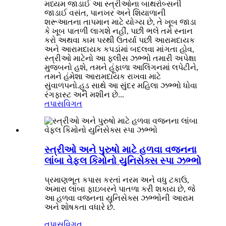
મધ્યમ જાડાઈ આ સ્ત્રીઓના બાથરોબ્સની
જાડાઈ વસંત, પાનખર અને શિયાળાની
શરૂઆતના તાપમાન માટે યોગ્ય છે, તે ખૂબ જાડા
કે ખૂબ પાતળી લાગશે નહીં, પછી ભલે તમે સ્નાન
કરો અથવા કામ પરથી ઉતર્યા પછી આરામદાયક
અને આરામદાયક કપડાંમાં બદલવા માંગતા હોવ,
સ્ત્રીઓ માટેનો આ ફ્લીસ ઝભ્ભો તમારી અપેક્ષા
મુજબનો હશે, તમને હૂંફાળા આલિંગનમાં લપેટીને,
તમને હંમેશા આરામદાયક રાખવા માટે
સુંવાળપનો.હૂડ સાથે આ સુંદર મહિલા ઝભ્ભો ધોવા
રંગફાસ્ટ અને મશીન છે...
તપાસ
વિગત
સ્ત્રીઓ અને પુરુષો માટે હળવા વજનના
લાંબા વેફલ કિમોનો યુનિસેક્સ સ્પા ઝભ્ભો
પ્રમાણભૂત કપાસ કરતાં નરમ અને વધુ ટકાઉ,
અમારા લાંબા ફાઇબરને પાતળા કરી શકાય છે, જે
આ હળવા વજનના યુનિસેક્સ ઝભ્ભોની આરામ
અને શોષકતા વધારે છે.
તપાસ
વિગત