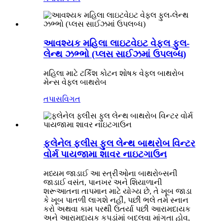
આવશ્યક મહિલા લાઇટવેઇટ વેફલ ફુલ-
લેન્થ ઝભ્ભો (પ્લસ સાઈઝમાં ઉપલબ્ધ)
મહિલા માટે ટર્કિશ કોટન શોષક વેફલ બાથરોબ
મેન્સ વેફલ બાથરોબ
તપાસ
વિગત
ફ્લેનેલ ફ્લીસ ફુલ લેન્થ બાથરોબ વિન્ટર
વોર્મ પાયજામા શાવર નાઇટગાઉન
મધ્યમ જાડાઈ આ સ્ત્રીઓના બાથરોબ્સની
જાડાઈ વસંત, પાનખર અને શિયાળાની
શરૂઆતના તાપમાન માટે યોગ્ય છે, તે ખૂબ જાડા
કે ખૂબ પાતળી લાગશે નહીં, પછી ભલે તમે સ્નાન
કરો અથવા કામ પરથી ઉતર્યા પછી આરામદાયક
અને આરામદાયક કપડાંમાં બદલવા માંગતા હોવ,