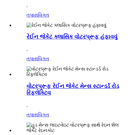
તપાસ
વિગત
રેઈન જેકેટ ક્લાસિક વોટરપ્રૂફ હંફાવવું
તપાસ
વિગત
વોટરપ્રૂફ રેઈન જેકેટ મેન્સ સ્ટાન્ડર્ડ રોડ
રિફ્લેક્ટિવ
તપાસ
વિગત