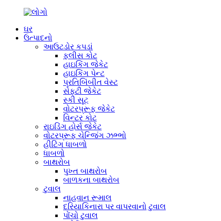
ઘર
ઉત્પાદનો
આઉટડોર કપડાં
ફ્લીસ કોટ
હાઇકિંગ જેકેટ
હાઇકિંગ પેન્ટ
પ્રતિબિંબીત વેસ્ટ
સેફ્ટી જેકેટ
સ્કી સૂટ
વોટરપ્રૂફ જેકેટ
વિન્ટર કોટ
રાઇડિંગ હોર્સ જેકેટ
વોટરપ્રૂફ ચેન્જિંગ ઝભ્ભો
હીટિંગ ધાબળો
ધાબળો
બાથરોબ
પુખ્ત બાથરોબ
બાળકના બાથરોબ
ટુવાલ
નાહવાન રૂમાલ
દરિયાકિનારા પર વાપરવાનો ટુવાલ
પોંચો ટુવાલ