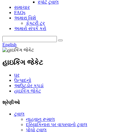
સ્પોર્ટ ટુવાલ
સમાચાર
FAQs
અમારા વિશે
ફેક્ટરી ટૂર
અમારો સંપર્ક કરો
English
હાઇકિંગ જેકેટ
ઘર
ઉત્પાદનો
આઉટડોર કપડાં
હાઇકિંગ જેકેટ
શ્રેણીઓ
ટુવાલ
નાહવાન રૂમાલ
દરિયાકિનારા પર વાપરવાનો ટુવાલ
પોંચો ટુવાલ