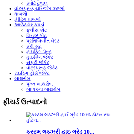
સ્પોર્ટ ટુવાલ
વોટરપ્રૂફ ચેન્જિંગ ઝભ્ભો
ધાબળો
હીટિંગ ધાબળો
આઉટડોર કપડાં
ફ્લીસ કોટ
વિન્ટર કોટ
પ્રતિબિંબીત વેસ્ટ
સ્કી સૂટ
હાઇકિંગ પેન્ટ
હાઇકિંગ જેકેટ
સેફ્ટી જેકેટ
વોટરપ્રૂફ જેકેટ
રાઇડિંગ હોર્સ જેકેટ
બાથરોબ
પુખ્ત બાથરોબ
બાળકના બાથરોબ
ફીચર્ડ ઉત્પાદનો
કસ્ટમ લક્ઝરી હાઇ ગ્રેડ 10...