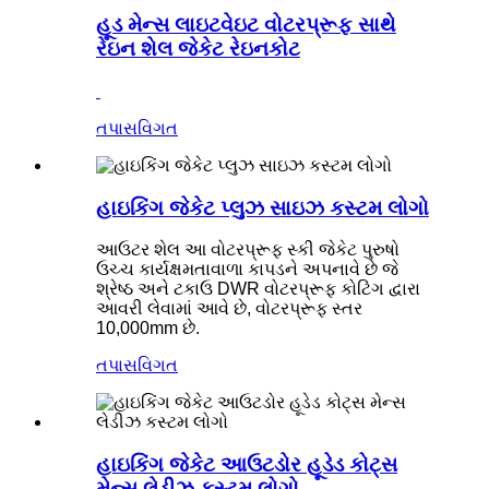
હૂડ મેન્સ લાઇટવેઇટ વોટરપ્રૂફ સાથે
રેઇન શેલ જેકેટ રેઇનકોટ
તપાસ
વિગત
હાઇકિંગ જેકેટ પ્લુઝ સાઇઝ કસ્ટમ લોગો
આઉટર શેલ આ વોટરપ્રૂફ સ્કી જેકેટ પુરુષો
ઉચ્ચ કાર્યક્ષમતાવાળા કાપડને અપનાવે છે જે
શ્રેષ્ઠ અને ટકાઉ DWR વોટરપ્રૂફ કોટિંગ દ્વારા
આવરી લેવામાં આવે છે, વોટરપ્રૂફ સ્તર
10,000mm છે.
તપાસ
વિગત
હાઇકિંગ જેકેટ આઉટડોર હૂડેડ કોટ્સ
મેન્સ લેડીઝ કસ્ટમ લોગો