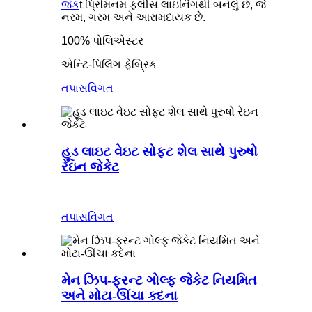
જેક
t પ્રિમિનમ ફ્લીસ લાઇનિંગથી બનેલું છે, જે
નરમ, ગરમ અને આરામદાયક છે.
100% પોલિએસ્ટર
એન્ટિ-પિલિંગ ફેબ્રિક
તપાસ
વિગત
હૂડ લાઇટ વેઇટ સોફ્ટ શેલ સાથે પુરુષો
રેઇન જેકેટ
તપાસ
વિગત
મેન ઝિપ-ફ્રન્ટ ગોલ્ફ જેકેટ નિયમિત
અને મોટા-ઊંચા કદના