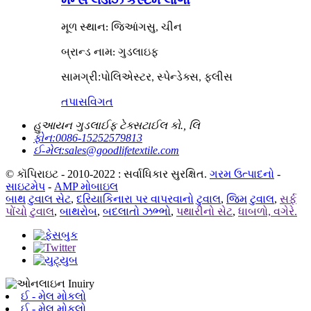
મૂળ સ્થાન: જિઆંગસુ, ચીન
બ્રાન્ડ નામ: ગુડલાઇફ
:
સામગ્રી
પોલિએસ્ટર, સ્પેન્ડેક્સ, ફ્લીસ
તપાસ
વિગત
હુઆયન ગુડલાઈફ ટેક્સટાઈલ કો., લિ
ફોન:
0086-15252579813
ઈ-મેલ:
sales@goodlifetextile.com
© કૉપિરાઇટ - 2010-2022 : સર્વાધિકાર સુરક્ષિત.
ગરમ ઉત્પાદનો
-
સાઇટમેપ
-
AMP મોબાઇલ
બાથ ટુવાલ સેટ
,
દરિયાકિનારા પર વાપરવાનો ટુવાલ
,
જિમ ટુવાલ
,
સર્ફ
પોંચો ટુવાલ
,
બાથરોબ
,
બદલાતો ઝભ્ભો
,
પથારીનો સેટ
,
ધાબળો, વગેરે.
ઈ - મેલ મોકલો
ઈ - મેલ મોકલો