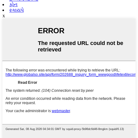
ફોન
સ્કાયપે
x