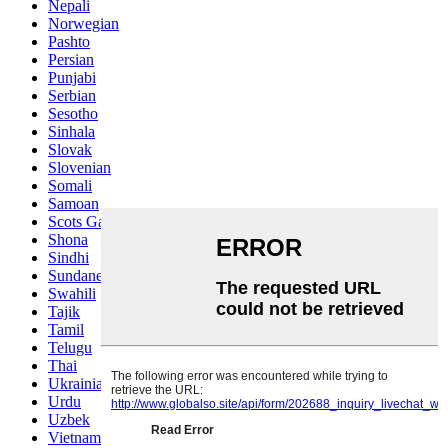
Nepali
Norwegian
Pashto
Persian
Punjabi
Serbian
Sesotho
Sinhala
Slovak
Slovenian
Somali
Samoan
Scots Gaelic
Shona
Sindhi
Sundanese
Swahili
Tajik
Tamil
Telugu
Thai
Ukrainian
Urdu
Uzbek
Vietnamese