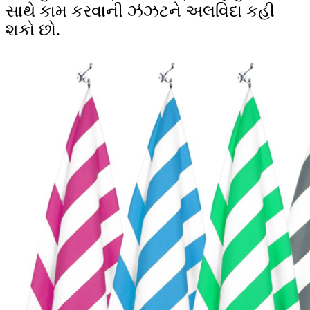
સાથે કામ કરવાની ઝંઝટને અલવિદા કહી
શકો છો.