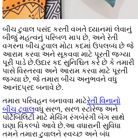
બીચ ટુવાલ પસંદ કરતી વખતે ધ્યાનમાં લેવાનું
બીજું મહત્વનું પરિબળ માપ છે, અને રેતી
વગરના બીચ ટુવાલ મોટા કદમાં ઉપલબ્ધ છે જે
આરામ કરવા અને સૂકવવા માટે પૂરતી જગ્યા
પૂરી પાડે છે.ઉદાર કદ સુનિશ્ચિત કરે છે કે તમારી
પાસે વિસ્તરવા અને આરામ કરવા માટે પૂરતી
જગ્યા છે, જે તમારા બીચ અનુભવને વધુ
આનંદપ્રદ બનાવે છે.
તમારા પરિવહન બનાવવા માટે
રેતી વિનાનો
બીચ ટુવાલ
વધુ સરળ, સરળ સ્ટોરેજ અને
પોર્ટેબિલિટી માટે મેચિંગ રંગબેરંગી બેગ સાથે
ઘણા વિકલ્પો આવે છે.આ વધારાની સુવિધા
તમને તમારા ટુવાલને સ્વચ્છ અને બંધ