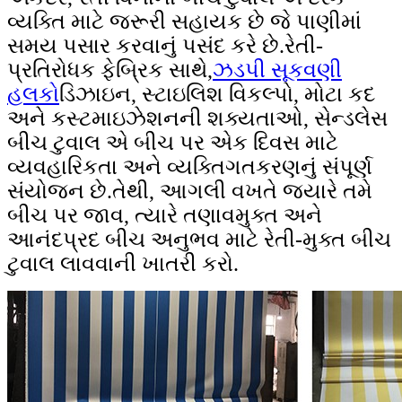
વ્યક્તિ માટે જરૂરી સહાયક છે જે પાણીમાં
સમય પસાર કરવાનું પસંદ કરે છે.રેતી-
પ્રતિરોધક ફેબ્રિક સાથે,
ઝડપી સૂકવણી
હલકો
ડિઝાઇન, સ્ટાઇલિશ વિકલ્પો, મોટા કદ
અને કસ્ટમાઇઝેશનની શક્યતાઓ, સેન્ડલેસ
બીચ ટુવાલ એ બીચ પર એક દિવસ માટે
વ્યવહારિકતા અને વ્યક્તિગતકરણનું સંપૂર્ણ
સંયોજન છે.તેથી, આગલી વખતે જ્યારે તમે
બીચ પર જાવ, ત્યારે તણાવમુક્ત અને
આનંદપ્રદ બીચ અનુભવ માટે રેતી-મુક્ત બીચ
ટુવાલ લાવવાની ખાતરી કરો.