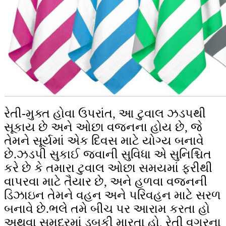
રેતી-મુક્ત હોવા ઉપરાંત, આ ટુવાલ ઝડપથી
સૂકાય છે અને ઓછા વજનના હોય છે, જે
તેમને સૂર્યમાં એક દિવસ માટે યોગ્ય બનાવે
છે.ઝડપી સુકાઈ જવાની સુવિધા એ સુનિશ્ચિત
કરે છે કે તમારા ટુવાલ ઓછા સમયમાં ફરીથી
વાપરવા માટે તૈયાર છે, અને હળવા વજનની
ડિઝાઇન તેમને વહન અને પરિવહન માટે સરળ
બનાવે છે.ભલે તમે બીચ પર આરામ કરતા હો
અથવા સમુદ્રમાં ડૂબકી મારતા હો, રેતી વગરના