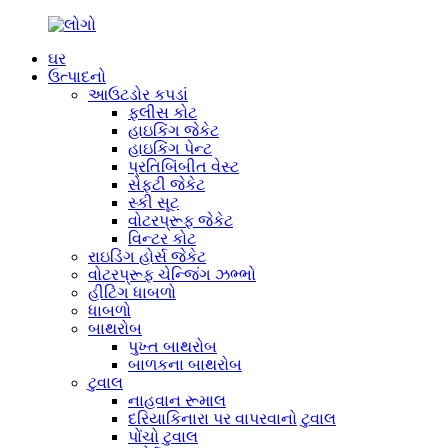
ઘર
ઉત્પાદનો
આઉટડોર કપડાં
ફ્લીસ કોટ
હાઇકિંગ જેકેટ
હાઇકિંગ પેન્ટ
પ્રતિબિંબીત વેસ્ટ
સેફ્ટી જેકેટ
સ્કી સૂટ
વોટરપ્રૂફ જેકેટ
વિન્ટર કોટ
રાઇડિંગ હોર્સ જેકેટ
વોટરપ્રૂફ ચેન્જિંગ ઝભ્ભો
હીટિંગ ધાબળો
ધાબળો
બાથરોબ
પુખ્ત બાથરોબ
બાળકના બાથરોબ
ટુવાલ
નાહવાન રૂમાલ
દરિયાકિનારા પર વાપરવાનો ટુવાલ
પોંચો ટુવાલ