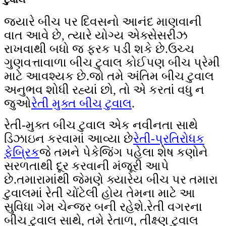
જ્યારે બીચ પર દિવસનો આનંદ માણવાની
વાત આવે છે, ત્યારે યોગ્ય એક્સેસરીઝ
રાખવાથી બધો જ ફરક પડી શકે છે.ઉચ્ચ
ગુણવત્તાવાળા બીચ ટુવાલ કોઈપણ બીચ પ્રેમી
માટે આવશ્યક છે.જો તમે અંતિમ બીચ ટુવાલ
અનુભવ શોધી રહ્યાં છો, તો એ કરતાં વધુ ન
જુઓ
રેતી મુક્ત બીચ ટુવાલ
.
રેતી-મુક્ત બીચ ટુવાલ એક નવીનતા સાથે
ડિઝાઇન કરવામાં આવ્યા છે
રેતી-પ્રતિરોધક
ફેબ્રિક
જે તમને પેકેજિંગ પહેલા શેષ કણોને
સરળતાથી દૂર કરવાની મંજૂરી આપે
છે.તમારામાંથી જેમણે ક્યારેય બીચ પર તમારા
ટુવાલમાં રેતી ચોંટેલી હોય તેમના માટે આ
સુવિધા ગેમ ચેન્જર બની રહેશે.રેતી વગરના
બીચ ટુવાલ સાથે, તમે રેતાળ, તીક્ષ્ણ ટુવાલ