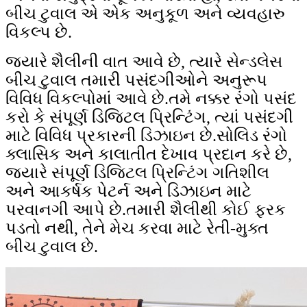
બીચ ટુવાલ એ એક અનુકૂળ અને વ્યવહારુ
વિકલ્પ છે.
જ્યારે શૈલીની વાત આવે છે, ત્યારે સેન્ડલેસ
બીચ ટુવાલ તમારી પસંદગીઓને અનુરૂપ
વિવિધ વિકલ્પોમાં આવે છે.તમે નક્કર રંગો પસંદ
કરો કે સંપૂર્ણ ડિજિટલ પ્રિન્ટિંગ, ત્યાં પસંદગી
માટે વિવિધ પ્રકારની ડિઝાઇન છે.સોલિડ રંગો
ક્લાસિક અને કાલાતીત દેખાવ પ્રદાન કરે છે,
જ્યારે સંપૂર્ણ ડિજિટલ પ્રિન્ટિંગ ગતિશીલ
અને આકર્ષક પેટર્ન અને ડિઝાઇન માટે
પરવાનગી આપે છે.તમારી શૈલીથી કોઈ ફરક
પડતો નથી, તેને મેચ કરવા માટે રેતી-મુક્ત
બીચ ટુવાલ છે.