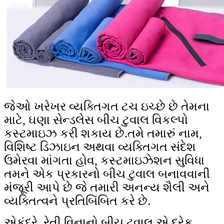
જેઓ ખરેખર વ્યક્તિગત ટચ ઇચ્છે છે તેમના
માટે, ઘણા સેન્ડલેસ બીચ ટુવાલ વિકલ્પો
કસ્ટમાઇઝ કરી શકાય છે.તમે તમારું નામ,
વિશિષ્ટ ડિઝાઇન અથવા વ્યક્તિગત સંદેશ
ઉમેરવા માંગતા હોવ, કસ્ટમાઇઝેશન સુવિધા
તમને એક પ્રકારનો બીચ ટુવાલ બનાવવાની
મંજૂરી આપે છે જે તમારી અનન્ય શૈલી અને
વ્યક્તિત્વને પ્રતિબિંબિત કરે છે.
એકંદરે, રેતી વિનાનો બીચ ટુવાલ એ દરેક