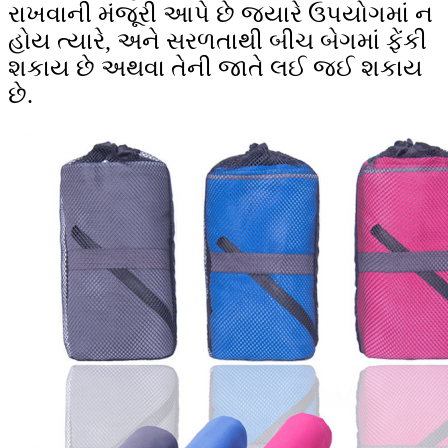
રાખવાની મંજૂરી આપે છે જ્યારે ઉપયોગમાં ન
હોય ત્યારે, અને સરળતાથી બીચ બેગમાં ફેંકી
શકાય છે અથવા તેની જાતે લઈ જઈ શકાય
છે.