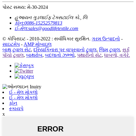
પોસ્ટ સમય: મે-30-2024
હુઆયન ગુડલાઈફ ટેક્સટાઈલ કો., લિ
ફોન:
0086-15252579813
ઈ-મેલ:
sales@goodlifetextile.com
© કૉપિરાઇટ - 2010-2022 : સર્વાધિકાર સુરક્ષિત.
ગરમ ઉત્પાદનો
-
સાઇટમેપ
-
AMP મોબાઇલ
બાથ ટુવાલ સેટ
,
દરિયાકિનારા પર વાપરવાનો ટુવાલ
,
જિમ ટુવાલ
,
સર્ફ
પોંચો ટુવાલ
,
બાથરોબ
,
બદલાતો ઝભ્ભો
,
પથારીનો સેટ
,
ધાબળો, વગેરે.
ઈ - મેલ મોકલો
ઈ - મેલ મોકલો
ફોન
સ્કાયપે
x