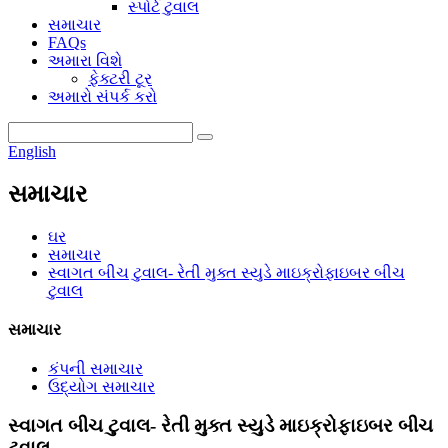
સ્પોર્ટ ટુવાલ
સમાચાર
FAQs
અમારા વિશે
ફેક્ટરી ટૂર
અમારો સંપર્ક કરો
English
સમાચાર
ઘર
સમાચાર
સ્વાગત બીચ ટુવાલ- રેતી મુક્ત સ્યુડે માઇક્રોફાઇબર બીચ
ટુવાલ
સમાચાર
કંપની સમાચાર
ઉદ્યોગ સમાચાર
સ્વાગત બીચ ટુવાલ- રેતી મુક્ત સ્યુડે માઇક્રોફાઇબર બીચ
ટુવાલ