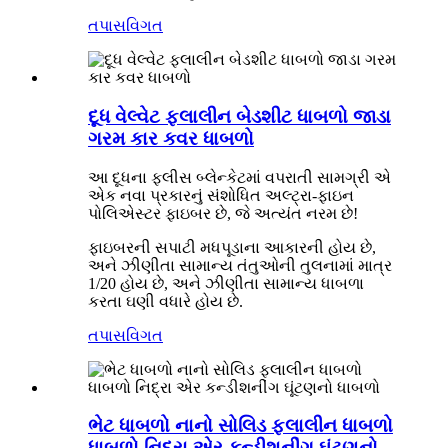
તપાસ
વિગત
દૂધ વેલ્વેટ ફલાલીન બેડશીટ ધાબળો જાડા
ગરમ કાર કવર ધાબળો
આ દૂધના ફ્લીસ બ્લેન્કેટમાં વપરાતી સામગ્રી એ
એક નવા પ્રકારનું સંશોધિત અલ્ટ્રા-ફાઇન
પોલિએસ્ટર ફાઇબર છે, જે અત્યંત નરમ છે!
ફાઇબરની સપાટી મધપૂડાના આકારની હોય છે,
અને ઝીણીતા સામાન્ય તંતુઓની તુલનામાં માત્ર
1/20 હોય છે, અને ઝીણીતા સામાન્ય ધાબળા
કરતા ઘણી વધારે હોય છે.
તપાસ
વિગત
ભેટ ધાબળો નાનો સોલિડ ફલાલીન ધાબળો
ધાબળો નિદ્રા એર કન્ડીશનીંગ ઘૂંટણનો