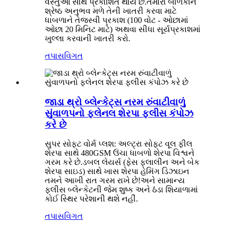
વસ્તુઓ સાથે પ્રકાશિત થાય છે.તમારા બાળકોને
શ્રેષ્ઠ અનુભવ મળે તેની ખાતરી કરવા માટે
ધાબળાને તેજસ્વી પ્રકાશ (100 વોટ - ઓછામાં
ઓછા 20 મિનિટ માટે) અથવા સીધા સૂર્યપ્રકાશમાં
ખુલ્લા કરવાની ખાતરી કરો.
તપાસ
વિગત
જાડા થ્રો બ્લેન્કેટ્સ નરમ રુંવાટીવાળું
સુંવાળપનો ફલેનલ શેરપા ફ્લીસ કંપોઝ
કરે છે
સુપર સોફ્ટ વોર્મ પ્લશ: અલ્ટ્રા સોફ્ટ વૂલ ફીલ
શેરપા સાથે 480GSM ઉંચા ધાબળો શેરપા વિશ્વને
ગરમ કરે છે.ડબલ લેયર્સ (ફેસ ફલાલીન અને બેક
શેરપા સાઇડ) સાથે ખાસ શેરપા હેમિંગ ડિઝાઇન
તમને આખી રાત ગરમ રાખે છે!અને સામાન્ય
ફ્લીસ બ્લેન્કેટની જેમ શુષ્ક અને ઠંડા શિયાળામાં
કોઈ સ્થિર પરેશાની થશે નહીં.
તપાસ
વિગત