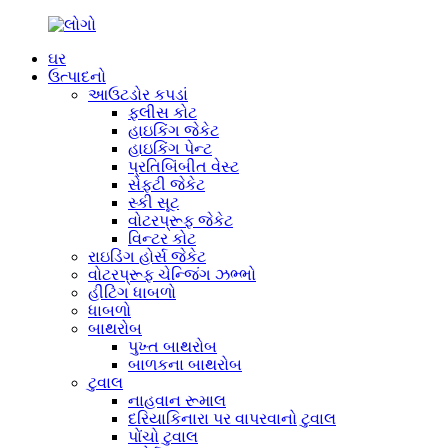
ઘર
ઉત્પાદનો
આઉટડોર કપડાં
ફ્લીસ કોટ
હાઇકિંગ જેકેટ
હાઇકિંગ પેન્ટ
પ્રતિબિંબીત વેસ્ટ
સેફ્ટી જેકેટ
સ્કી સૂટ
વોટરપ્રૂફ જેકેટ
વિન્ટર કોટ
રાઇડિંગ હોર્સ જેકેટ
વોટરપ્રૂફ ચેન્જિંગ ઝભ્ભો
હીટિંગ ધાબળો
ધાબળો
બાથરોબ
પુખ્ત બાથરોબ
બાળકના બાથરોબ
ટુવાલ
નાહવાન રૂમાલ
દરિયાકિનારા પર વાપરવાનો ટુવાલ
પોંચો ટુવાલ