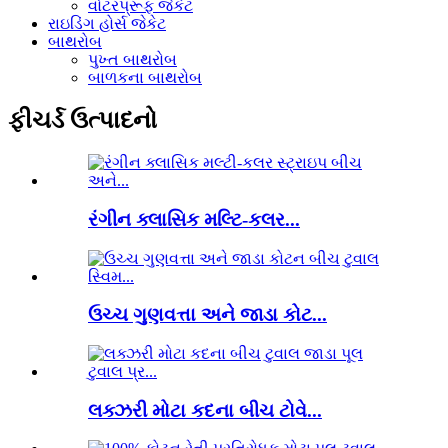
વોટરપ્રૂફ જેકેટ
રાઇડિંગ હોર્સ જેકેટ
બાથરોબ
પુખ્ત બાથરોબ
બાળકના બાથરોબ
ફીચર્ડ ઉત્પાદનો
રંગીન ક્લાસિક મલ્ટિ-કલર...
ઉચ્ચ ગુણવત્તા અને જાડા કોટ...
લક્ઝરી મોટા કદના બીચ ટોવે...