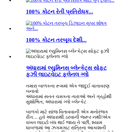
100% કોટન રેતી પ્રતિરોધક...
100% કોટન તરબૂચ દેશી...
અંધારામાં લ્યુમિનસ બ્લેન્કેટ્સ સોફ્ટ
ફઝી લાઇટવેઇટ ફલેનલ ગ્લો
તમારા બાળકના રૂમમાં એક જાદુઈ વાતાવરણ
બનાવો
અંધારામાં સતત ચમકતા તારાઓ અને ગ્રહોથી
સુશોભિત, અંધારામાં ગ્લો બ્લેન્કેટ
બાળકો માટે સાંજ વિતાવવાની એક મનોરંજક
રીત… હવે અંધારાથી ડરવાની જરૂર નથી!એક
વખત લાઇટો બંધ થઈ જાય તે પછી, શ્યામ
ધાબળામાં આ ઝગમગાટ રાત્રિના આકાશની