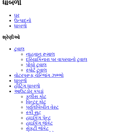
ધાબળો
ઘર
ઉત્પાદનો
ધાબળો
શ્રેણીઓ
ટુવાલ
નાહવાન રૂમાલ
દરિયાકિનારા પર વાપરવાનો ટુવાલ
પોંચો ટુવાલ
સ્પોર્ટ ટુવાલ
વોટરપ્રૂફ ચેન્જિંગ ઝભ્ભો
ધાબળો
હીટિંગ ધાબળો
આઉટડોર કપડાં
ફ્લીસ કોટ
વિન્ટર કોટ
પ્રતિબિંબીત વેસ્ટ
સ્કી સૂટ
હાઇકિંગ પેન્ટ
હાઇકિંગ જેકેટ
સેફ્ટી જેકેટ