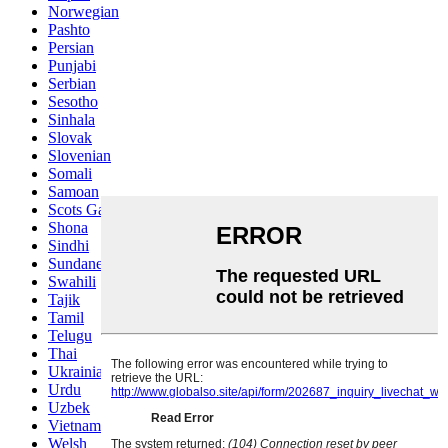
Norwegian
Pashto
Persian
Punjabi
Serbian
Sesotho
Sinhala
Slovak
Slovenian
Somali
Samoan
Scots Gaelic
Shona
Sindhi
Sundanese
Swahili
Tajik
Tamil
Telugu
Thai
Ukrainian
Urdu
Uzbek
Vietnamese
Welsh