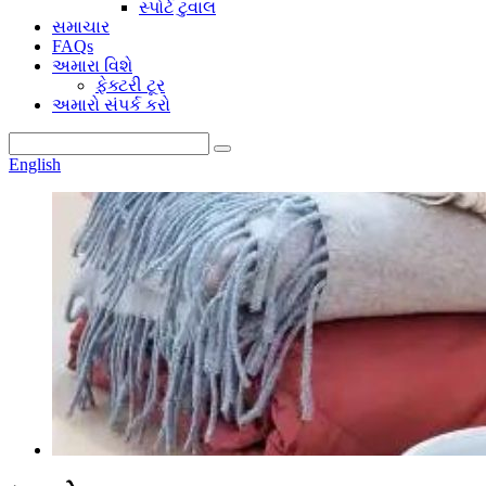
સ્પોર્ટ ટુવાલ
સમાચાર
FAQs
અમારા વિશે
ફેક્ટરી ટૂર
અમારો સંપર્ક કરો
English