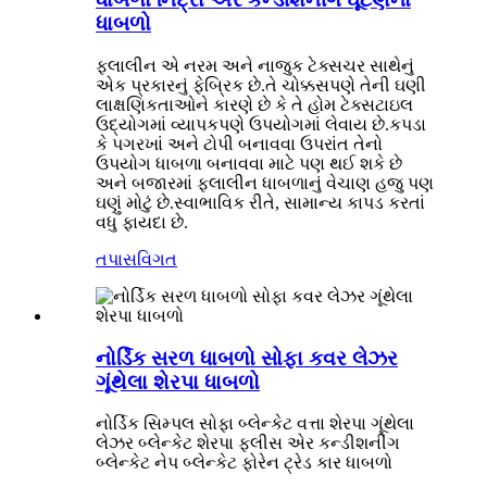
ધાબળો
ફલાલીન એ નરમ અને નાજુક ટેક્સચર સાથેનું
એક પ્રકારનું ફેબ્રિક છે.તે ચોક્કસપણે તેની ઘણી
લાક્ષણિકતાઓને કારણે છે કે તે હોમ ટેક્સટાઇલ
ઉદ્યોગમાં વ્યાપકપણે ઉપયોગમાં લેવાય છે.કપડા
કે પગરખાં અને ટોપી બનાવવા ઉપરાંત તેનો
ઉપયોગ ધાબળા બનાવવા માટે પણ થઈ શકે છે
અને બજારમાં ફલાલીન ધાબળાનું વેચાણ હજુ પણ
ઘણું મોટું છે.સ્વાભાવિક રીતે, સામાન્ય કાપડ કરતાં
વધુ ફાયદા છે.
તપાસ
વિગત
નોર્ડિક સરળ ધાબળો સોફા કવર લેઝર
ગૂંથેલા શેરપા ધાબળો
નોર્ડિક સિમ્પલ સોફા બ્લેન્કેટ વત્તા શેરપા ગૂંથેલા
લેઝર બ્લેન્કેટ શેરપા ફ્લીસ એર કન્ડીશનીંગ
બ્લેન્કેટ નેપ બ્લેન્કેટ ફોરેન ટ્રેડ કાર ધાબળો