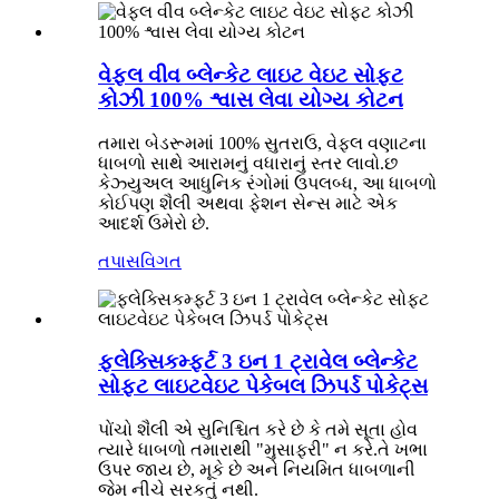
વેફલ વીવ બ્લેન્કેટ લાઇટ વેઇટ સોફ્ટ
કોઝી 100% શ્વાસ લેવા યોગ્ય કોટન
તમારા બેડરૂમમાં 100% સુતરાઉ, વેફલ વણાટના
ધાબળો સાથે આરામનું વધારાનું સ્તર લાવો.છ
કેઝ્યુઅલ આધુનિક રંગોમાં ઉપલબ્ધ, આ ધાબળો
કોઈપણ શૈલી અથવા ફેશન સેન્સ માટે એક
આદર્શ ઉમેરો છે.
તપાસ
વિગત
ફ્લેક્સિકમ્ફર્ટ 3 ઇન 1 ટ્રાવેલ બ્લેન્કેટ
સોફ્ટ લાઇટવેઇટ પેકેબલ ઝિપર્ડ પોકેટ્સ
પોંચો શૈલી એ સુનિશ્ચિત કરે છે કે તમે સૂતા હોવ
ત્યારે ધાબળો તમારાથી "મુસાફરી" ન કરે.તે ખભા
ઉપર જાય છે, મૂકે છે અને નિયમિત ધાબળાની
જેમ નીચે સરકતું નથી.