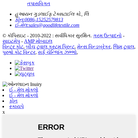
તપાસ
વિગત
હુઆયન ગુડલાઈફ ટેક્સટાઈલ કો., લિ
ફોન:
0086-15252579813
ઈ-મેલ:
sales@goodlifetextile.com
© કૉપિરાઇટ - 2010-2022 : સર્વાધિકાર સુરક્ષિત.
ગરમ ઉત્પાદનો
-
સાઇટમેપ
-
AMP મોબાઇલ
વિન્ટર કોટ
,
બીચ ટુવાલ કસ્ટમ પ્રિન્ટ
,
મેન્સ વિન્ડબ્રેકર
,
જિમ ટુવાલ
,
પુરુષો કોટ વિન્ટર
,
સર્ફ ચેન્જિંગ ઝભ્ભો
,
ઈ - મેલ મોકલો
ઈ - મેલ મોકલો
ફોન
સ્કાયપે
x