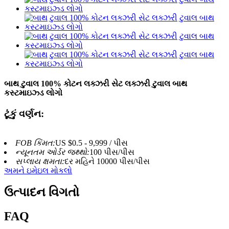
બાથ ટુવાલ 100% કોટન લક્ઝરી સેટ લક્ઝરી ટુવાલ બાથ
કસ્ટમાઇઝ્ડ લોગો
ટૂંકું વર્ણન:
FOB કિંમત:
US $0.5 - 9,999 / પીસ
ન્યૂનતમ ઓર્ડર જથ્થો:
100 પીસ/પીસ
સપ્લાય ક્ષમતા:
દર મહિને 10000 પીસ/પીસ
અમને ઇમેઇલ મોકલો
ઉત્પાદન વિગતો
FAQ