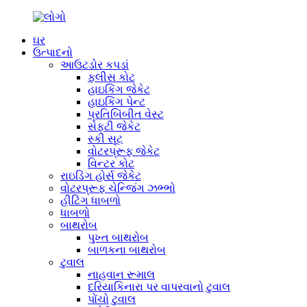
ઘર
ઉત્પાદનો
આઉટડોર કપડાં
ફ્લીસ કોટ
હાઇકિંગ જેકેટ
હાઇકિંગ પેન્ટ
પ્રતિબિંબીત વેસ્ટ
સેફ્ટી જેકેટ
સ્કી સૂટ
વોટરપ્રૂફ જેકેટ
વિન્ટર કોટ
રાઇડિંગ હોર્સ જેકેટ
વોટરપ્રૂફ ચેન્જિંગ ઝભ્ભો
હીટિંગ ધાબળો
ધાબળો
બાથરોબ
પુખ્ત બાથરોબ
બાળકના બાથરોબ
ટુવાલ
નાહવાન રૂમાલ
દરિયાકિનારા પર વાપરવાનો ટુવાલ
પોંચો ટુવાલ