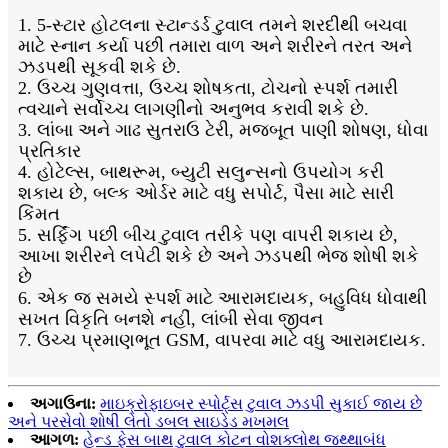
1. 5-સ્ટાર હોટલના સ્ટાન્ડર્ડ ટુવાલ તમને શરદીથી બચવા
માટે સ્નાન કર્યા પછી તમારા વાળ અને શરીરને તરત અને
ઝડપથી સૂકવી શકે છે.
2. ઉચ્ચ ગુણવત્તા, ઉચ્ચ શોષકતા, ટોચનો સ્પર્શ તમારી
ત્વચાને સર્વોચ્ચ લાગણીનો અનુભવ કરાવી શકે છે.
3. લાંબા અને ગાઢ સુતરાઉ ટેરી, મજબૂત પાણી શોષણ, ધોવા
પ્રતિકાર
4. હોટેલ્સ, બાથરૂમ, બ્યુટી સલુન્સનો ઉપયોગ કરી
શકાય છે, બલ્ક ઓર્ડર માટે વધુ સપોર્ટ, પૈસા માટે સારી
કિંમત
5. સર્ફિંગ પછી બીચ ટુવાલ તરીકે પણ વાપરી શકાય છે,
આખા શરીરને લપેટી શકે છે અને ઝડપથી ભેજ શોષી શકે
છે
6. એક જ સમયે સ્પર્શ માટે આરામદાયક, બહુવિધ ધોવાથી
સખત વિકૃતિ બનશે નહીં, લાંબી સેવા જીવન
7. ઉચ્ચ પ્રમાણભૂત GSM, વાપરવા માટે વધુ આરામદાયક.
અગાઉના:
માઇક્રોફાઇબર સ્પોર્ટ્સ ટુવાલ ઝડપી સુકાઈ જાય છે
અને પરસેવો શોષી લેતો ડબલ સાઇડેડ મખમલ
આગળ:
હેન્ડ ફેસ બાથ ટુવાલ કોટન વોશક્લોથ જથ્થાબંધ