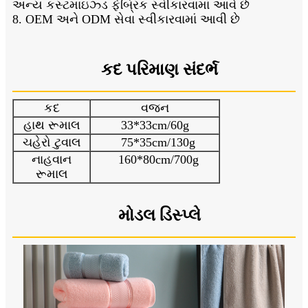
અન્ય કસ્ટમાઇઝ્ડ ફેબ્રિક સ્વીકારવામાં આવે છે
8. OEM અને ODM સેવા સ્વીકારવામાં આવી છે
કદ પરિમાણ સંદર્ભ
કદ
વજન
હાથ રૂમાલ
33*33cm/60g
ચહેરો ટુવાલ
75*35cm/130g
નાહવાન
160*80cm/700g
રૂમાલ
મોડલ ડિસ્પ્લે