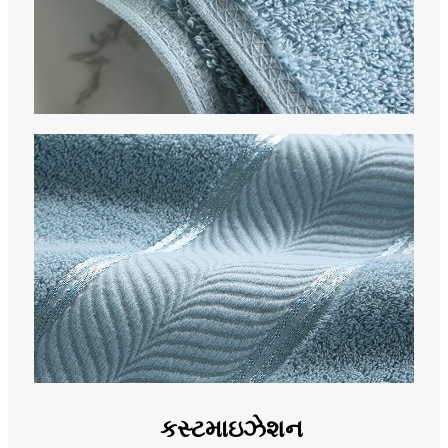
કસ્ટમાઇઝેશન