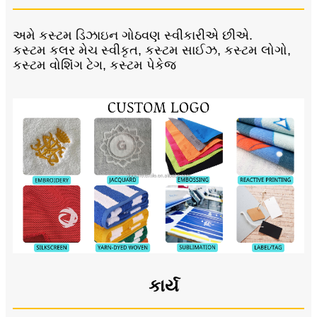
અમે કસ્ટમ ડિઝાઇન ગોઠવણ સ્વીકારીએ છીએ.
કસ્ટમ કલર મેચ સ્વીકૃત, કસ્ટમ સાઈઝ, કસ્ટમ લોગો,
કસ્ટમ વોશિંગ ટેગ, કસ્ટમ પેકેજ
કાર્ય