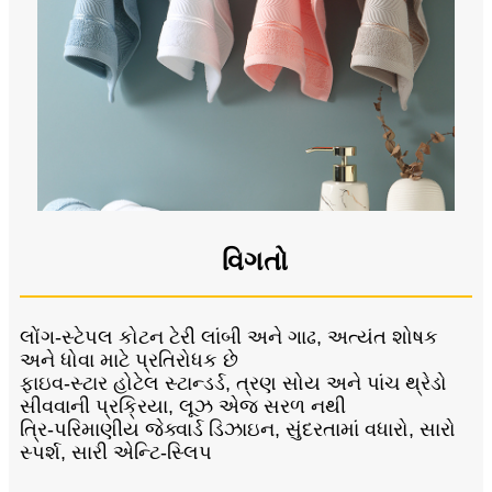
વિગતો
લોંગ-સ્ટેપલ કોટન ટેરી લાંબી અને ગાઢ, અત્યંત શોષક
અને ધોવા માટે પ્રતિરોધક છે
ફાઇવ-સ્ટાર હોટેલ સ્ટાન્ડર્ડ, ત્રણ સોય અને પાંચ થ્રેડો
સીવવાની પ્રક્રિયા, લૂઝ એજ સરળ નથી
ત્રિ-પરિમાણીય જેક્વાર્ડ ડિઝાઇન, સુંદરતામાં વધારો, સારો
સ્પર્શ, સારી એન્ટિ-સ્લિપ