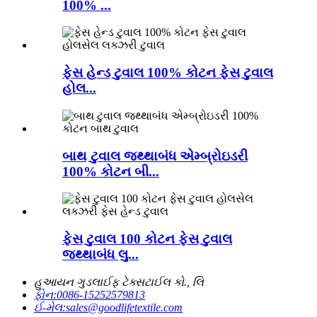
100% ...
ફેસ હેન્ડ ટુવાલ 100% કોટન ફેસ ટુવાલ
હોલ...
બાથ ટુવાલ જથ્થાબંધ એમ્બ્રોઇડરી
100% કોટન બી...
ફેસ ટુવાલ 100 કોટન ફેસ ટુવાલ
જથ્થાબંધ લુ...
હુઆયન ગુડલાઈફ ટેક્સટાઈલ કો., લિ
ફોન:
0086-15252579813
ઈ-મેલ:
sales@goodlifetextile.com