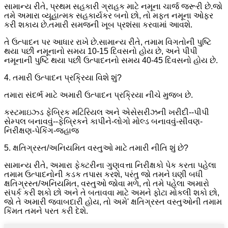
સામાન્ય રીતે, પ્રથમ સહકારી ગ્રાહક માટે નમૂના ચાર્જ જરૂરી છે.જો
તમે અમારા વ્યૂહાત્મક સહકાર્યકર બનો છો, તો મફત નમૂના ઓફર
કરી શકાય છે.તમારી સમજની ખૂબ પ્રશંસા કરવામાં આવશે.
તે ઉત્પાદન પર આધાર રાખે છે.સામાન્ય રીતે, તમામ વિગતોની પુષ્ટિ
થયા પછી નમૂનાનો સમય 10-15 દિવસનો હોય છે, અને પીપી
નમૂનાની પુષ્ટિ થયા પછી ઉત્પાદનનો સમય 40-45 દિવસનો હોય છે.
4. તમારી ઉત્પાદન પ્રક્રિયા વિશે શું?
તમારા સંદર્ભ માટે અમારી ઉત્પાદન પ્રક્રિયા નીચે મુજબ છે.
કસ્ટમાઇઝ્ડ ફેબ્રિક મટિરિયલ અને એસેસરીઝની ખરીદી--પીપી
સેમ્પલ બનાવવું--ફેબ્રિકને કાપીને-લોગો મોલ્ડ બનાવવું-સીવણ-
નિરીક્ષણ-પેકિંગ-જહાજ
5. ક્ષતિગ્રસ્ત/અનિયમિત વસ્તુઓ માટે તમારી નીતિ શું છે?
સામાન્ય રીતે, અમારા ફેક્ટરીના ગુણવત્તા નિરીક્ષકો પેક કરતા પહેલા
તમામ ઉત્પાદનોની કડક તપાસ કરશે, પરંતુ જો તમને ઘણી બધી
ક્ષતિગ્રસ્ત/અનિયમિત, વસ્તુઓ જોવા મળે, તો તમે પહેલા અમારો
સંપર્ક કરી શકો છો અને તે બતાવવા માટે અમને ફોટા મોકલી શકો છો,
જો તે અમારી જવાબદારી હોય, તો અમે' ક્ષતિગ્રસ્ત વસ્તુઓની તમામ
કિંમત તમને પરત કરી દેશે.