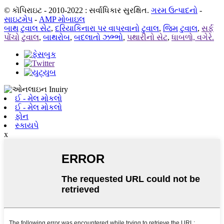
© કૉપિરાઇટ - 2010-2022 : સર્વાધિકાર સુરક્ષિત.
ગરમ ઉત્પાદનો
-
સાઇટમેપ
-
AMP મોબાઇલ
બાથ ટુવાલ સેટ
,
દરિયાકિનારા પર વાપરવાનો ટુવાલ
,
જિમ ટુવાલ
,
સર્ફ
પોંચો ટુવાલ
,
બાથરોબ
,
બદલાતો ઝભ્ભો
,
પથારીનો સેટ
,
ધાબળો, વગેરે.
ઈ - મેલ મોકલો
ઈ - મેલ મોકલો
ફોન
સ્કાયપે
x