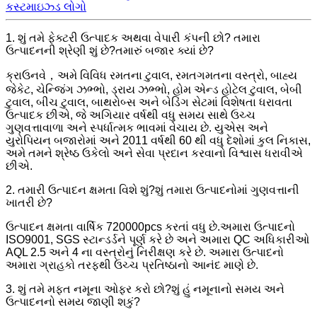
કસ્ટમાઇઝ્ડ લોગો
1. શું તમે ફેક્ટરી ઉત્પાદક અથવા વેપારી કંપની છો? તમારા
ઉત્પાદનની શ્રેણી શું છે?તમારું બજાર ક્યાં છે?
ક્રાઉનવે，અમે વિવિધ રમતના ટુવાલ, રમતગમતના વસ્ત્રો, બાહ્ય
જેકેટ, ચેન્જિંગ ઝભ્ભો, ડ્રાય ઝભ્ભો, હોમ એન્ડ હોટેલ ટુવાલ, બેબી
ટુવાલ, બીચ ટુવાલ, બાથરોબ્સ અને બેડિંગ સેટમાં વિશેષતા ધરાવતા
ઉત્પાદક છીએ, જે અગિયાર વર્ષથી વધુ સમય સાથે ઉચ્ચ
ગુણવત્તાવાળા અને સ્પર્ધાત્મક ભાવમાં વેચાય છે. યુએસ અને
યુરોપિયન બજારોમાં અને 2011 વર્ષથી 60 થી વધુ દેશોમાં કુલ નિકાસ,
અમે તમને શ્રેષ્ઠ ઉકેલો અને સેવા પ્રદાન કરવાનો વિશ્વાસ ધરાવીએ
છીએ.
2. તમારી ઉત્પાદન ક્ષમતા વિશે શું?શું તમારા ઉત્પાદનોમાં ગુણવત્તાની
ખાતરી છે?
ઉત્પાદન ક્ષમતા વાર્ષિક 720000pcs કરતાં વધુ છે.અમારા ઉત્પાદનો
ISO9001, SGS સ્ટાન્ડર્ડને પૂર્ણ કરે છે અને અમારા QC અધિકારીઓ
AQL 2.5 અને 4 ના વસ્ત્રોનું નિરીક્ષણ કરે છે. અમારા ઉત્પાદનો
અમારા ગ્રાહકો તરફથી ઉચ્ચ પ્રતિષ્ઠાનો આનંદ માણે છે.
3. શું તમે મફત નમૂના ઓફર કરો છો?શું હું નમૂનાનો સમય અને
ઉત્પાદનનો સમય જાણી શકું?