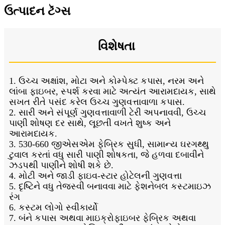
ઉત્પાદન ટૅગ્સ
વિશેષતા
1. ઉચ્ચ અક્ષાંશ, મોટા અને કોમ્પેક્ટ કપાસ, નરમ અને
લાંબા ફાઇબર, સ્પર્શ કરવા માટે અત્યંત આરામદાયક, સાથે
સખત રીતે પસંદ કરેલ ઉચ્ચ ગુણવત્તાવાળા કપાસ.
2. સારી અને સંપૂર્ણ ગુણવત્તાવાળી ટેરી અપનાવવી, ઉચ્ચ
પાણી શોષણ દર સાથે, લૂછતી વખતે શુષ્ક અને
આરામદાયક.
3. 530-660 જીએસએમ ફેબ્રિક સુધી, સામાન્ય ઘરગથ્થુ
ટુવાલ કરતાં વધુ સારી પાણી શોષકતા, જે હળવા દબાવીને
ઝડપથી પાણીને શોષી શકે છે.
4. મોટી અને જાડી ફાઇવ-સ્ટાર હોટેલની ગુણવત્તા
5. દૃષ્ટિને વધુ તેજસ્વી બનાવવા માટે ફેશનેબલ કસ્ટમાઇઝ
રંગ
6. કસ્ટમ લોગો સ્વીકાર્યો
7. બંને કપાસ અથવા માઇક્રોફાઇબર ફેબ્રિક અથવા