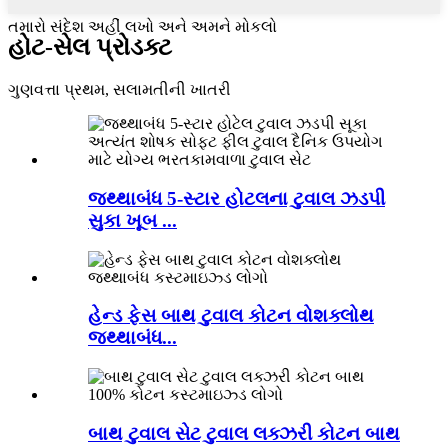
તમારો સંદેશ અહીં લખો અને અમને મોકલો
હોટ-સેલ પ્રોડક્ટ
ગુણવત્તા પ્રથમ, સલામતીની ખાતરી
જથ્થાબંધ 5-સ્ટાર હોટલના ટુવાલ ઝડપી
સુકા ખૂબ ...
હેન્ડ ફેસ બાથ ટુવાલ કોટન વોશક્લોથ
જથ્થાબંધ...
બાથ ટુવાલ સેટ ટુવાલ લક્ઝરી કોટન બાથ