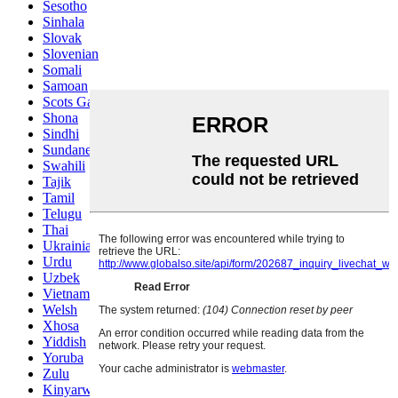
Sesotho
Sinhala
Slovak
Slovenian
Somali
Samoan
Scots Gaelic
Shona
Sindhi
Sundanese
Swahili
Tajik
Tamil
Telugu
Thai
Ukrainian
Urdu
Uzbek
Vietnamese
Welsh
Xhosa
Yiddish
Yoruba
Zulu
Kinyarwanda