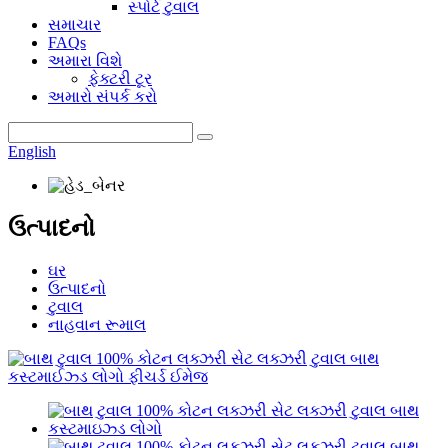
સ્પોર્ટ ટુવાલ
સમાચાર
FAQs
અમારા વિશે
ફેક્ટરી ટૂર
અમારો સંપર્ક કરો
English
ઉત્પાદનો
ઘર
ઉત્પાદનો
ટુવાલ
નાહવાન રૂમાલ